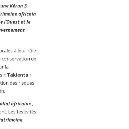
mune Kéran 3,
trimoine africain
e l’Ouest et le
ouvernement
ocales à leur rôle
a conservation de
ur la
es «
Takienta
»
stion des risques
in.
dial africain
« ,
t. Les festivités
Patrimoine