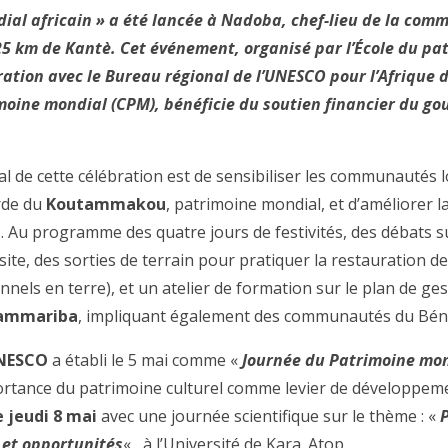
ial africain » a été lancée à Nadoba, chef-lieu de la com
25 km de Kantè. Cet événement, organisé par l’École du pa
ration avec le Bureau régional de l’UNESCO pour l’Afrique d
moine mondial (CPM), bénéficie du soutien financier du g
pal de cette célébration est de sensibiliser les communautés l
rde du
Koutammakou
, patrimoine mondial, et d’améliorer l
s. Au programme des quatre jours de festivités, des débats s
ite, des sorties de terrain pour pratiquer la restauration d
onnels en terre), et un atelier de formation sur le plan de ge
ammariba
, impliquant également des communautés du Bén
NESCO
a établi le 5 mai comme «
Journée du Patrimoine mon
ortance du patrimoine culturel comme levier de développemen
e jeudi 8 mai
avec une journée scientifique sur le thème : «
 et opportunités
« , à l’Université de Kara. Atop