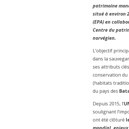
patrimoine mond
situé à environ 
(EPA) en collabo
Centre du patri
norvégien.
L’objectif princi
dans la sauvega
ses attributs clé
conservation du s
(habitats traditi
du pays des
Bat
Depuis 2015, l’
U
soulignant l’imp
ont été clôturé
l
mondial, enjeux