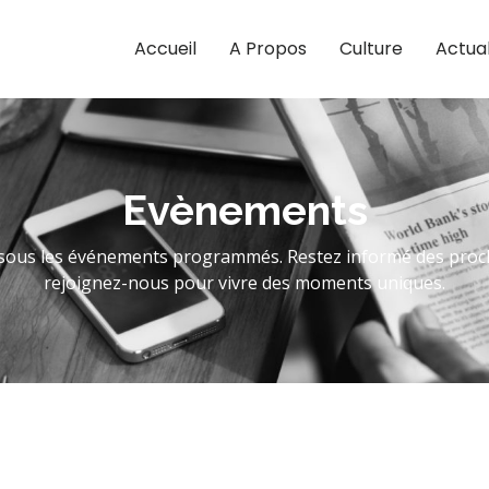
Accueil
A Propos
Culture
Actual
Evènements
sous les événements programmés. Restez informé des procha
rejoignez-nous pour vivre des moments uniques.