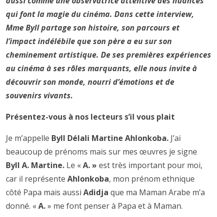
aussi comme une observatrice attentive des nuances
qui font la magie du cinéma. Dans cette interview,
Mme Byll partage son histoire, son parcours et
l’impact indélébile que son père a eu sur son
cheminement artistique. De ses premières expériences
au cinéma à ses rôles marquants, elle nous invite à
découvrir son monde, nourri d’émotions et de
souvenirs vivants.
Présentez-vous à nos lecteurs s’il vous plait
Je m’appelle
Byll Délali Martine Ahlonkoba.
J’ai
beaucoup de prénoms mais sur mes œuvres je signe
Byll A. Martine.
Le «
A. »
est très important pour moi,
car il représente
Ahlonkoba
, mon prénom ethnique
côté Papa mais aussi
Adidja
que ma Maman Arabe m’a
donné. «
A.
» me font penser à Papa et à Maman.