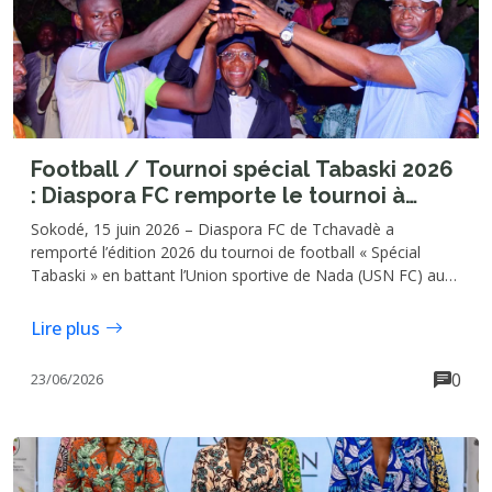
Football / Tournoi spécial Tabaski 2026
: Diaspora FC remporte le tournoi à
Tchavadè
Sokodé, 15 juin 2026 – Diaspora FC de Tchavadè a
remporté l’édition 2026 du tournoi de football « Spécial
Tabaski » en battant l’Union sportive de Nada (USN FC) aux
tirs au but (6-5), à l’issue d’une finale disputée le dimanche
14 juin sur le terrain de Tchavadè, dans la commune de
Lire plus
Tchaoudjo 1. Au terme du temps réglementaire, les deux
équipes étaient à égalité sur un score nul et vierge (0-0).
0
23/06/2026