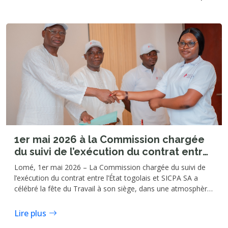
1er mai 2026 à la Commission chargée
du suivi de l’exécution du contrat entre
l’État togolais et SICPA SA : les agents
Lomé, 1er mai 2026 – La Commission chargée du suivi de
expriment leurs attentes
l’exécution du contrat entre l’État togolais et SICPA SA a
célébré la fête du Travail à son siège, dans une atmosphère
marquée par des échanges francs autour des attentes du
personnel.
Lire plus