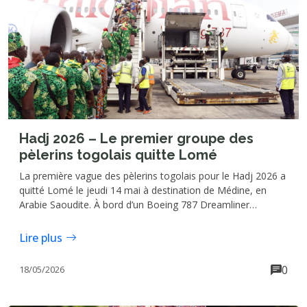
Hadj 2026 – Le premier groupe des
pèlerins togolais quitte Lomé
La première vague des pèlerins togolais pour le Hadj 2026 a
quitté Lomé le jeudi 14 mai à destination de Médine, en
Arabie Saoudite. À bord d’un Boeing 787 Dreamliner
d’Ethiopian Airlines, 267 fidèles musulmans ont embarqué
depuis l’aéroport international Gnassingbé Eyadéma, lançant
Lire plus
officiellement les départs pour ce grand rendez-vous
spirituel de l’islam.
0
18/05/2026