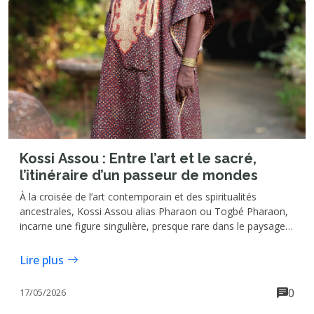
Kossi Assou : Entre l’art et le sacré,
l’itinéraire d’un passeur de mondes
À la croisée de l’art contemporain et des spiritualités
ancestrales, Kossi Assou alias Pharaon ou Togbé Pharaon,
incarne une figure singulière, presque rare dans le paysage
culturel et artistique ouest-africain : celle d’un créateur dont
les œuvres se construisent à l’intersection du visible et de
Lire plus
l’invisible, du sensible et du sacré.
0
17/05/2026