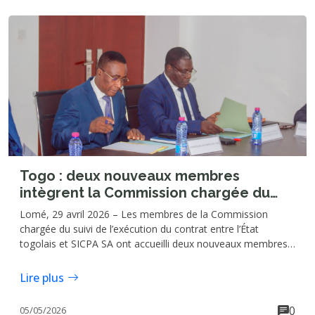
Togo : deux nouveaux membres
intègrent la Commission chargée du
suivi du contrat entre l’État togolais et
Lomé, 29 avril 2026 – Les membres de la Commission
SICPA SA
chargée du suivi de l’exécution du contrat entre l’État
togolais et SICPA SA ont accueilli deux nouveaux membres
lors d’une séance de travail tenue le mercredi 29 avril au
siège de ladite Commission à Lomé. Il s’agit du Commissaire
Lire plus
des Douanes et Droits indirects, Téi KONZI, et du
Commissaire des Impôts, Peter Dossou KPONOR.
0
05/05/2026