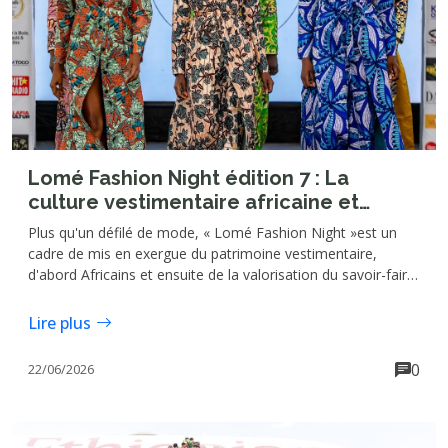
Lomé Fashion Night édition 7 : La
culture vestimentaire africaine et
togolaise valorisées
Plus qu'un défilé de mode, « Lomé Fashion Night »est un
cadre de mis en exergue du patrimoine vestimentaire,
d'abord Africains et ensuite de la valorisation du savoir-faire
des artisans de la mode togolaise. Portée par l'agence
événementielle et de communication "Simera Corporation",
Lire plus
cet espace est en outre celle de la promotion, la
vulgarisation et l'expatriation de la culture togolaise.
0
22/06/2026