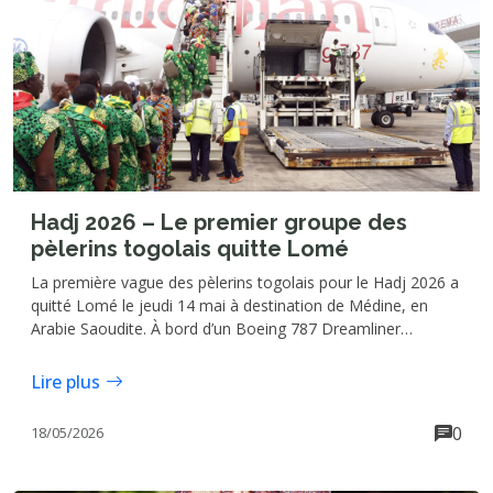
Hadj 2026 – Le premier groupe des
pèlerins togolais quitte Lomé
La première vague des pèlerins togolais pour le Hadj 2026 a
quitté Lomé le jeudi 14 mai à destination de Médine, en
Arabie Saoudite. À bord d’un Boeing 787 Dreamliner
d’Ethiopian Airlines, 267 fidèles musulmans ont embarqué
depuis l’aéroport international Gnassingbé Eyadéma, lançant
Lire plus
officiellement les départs pour ce grand rendez-vous
spirituel de l’islam.
0
18/05/2026