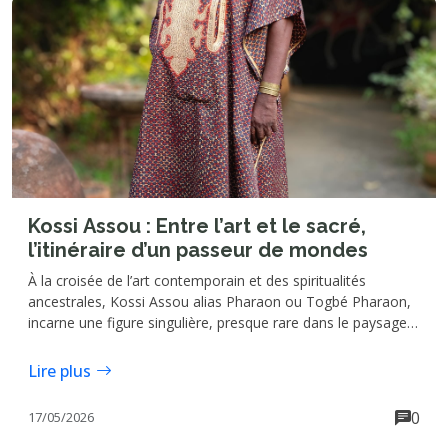
Kossi Assou : Entre l’art et le sacré,
l’itinéraire d’un passeur de mondes
À la croisée de l’art contemporain et des spiritualités
ancestrales, Kossi Assou alias Pharaon ou Togbé Pharaon,
incarne une figure singulière, presque rare dans le paysage
culturel et artistique ouest-africain : celle d’un créateur dont
les œuvres se construisent à l’intersection du visible et de
Lire plus
l’invisible, du sensible et du sacré.
0
17/05/2026