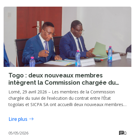
Togo : deux nouveaux membres
intègrent la Commission chargée du
suivi du contrat entre l’État togolais et
Lomé, 29 avril 2026 – Les membres de la Commission
SICPA SA
chargée du suivi de l’exécution du contrat entre l’État
togolais et SICPA SA ont accueilli deux nouveaux membres
lors d’une séance de travail tenue le mercredi 29 avril au
siège de ladite Commission à Lomé. Il s’agit du Commissaire
Lire plus
des Douanes et Droits indirects, Téi KONZI, et du
Commissaire des Impôts, Peter Dossou KPONOR.
0
05/05/2026