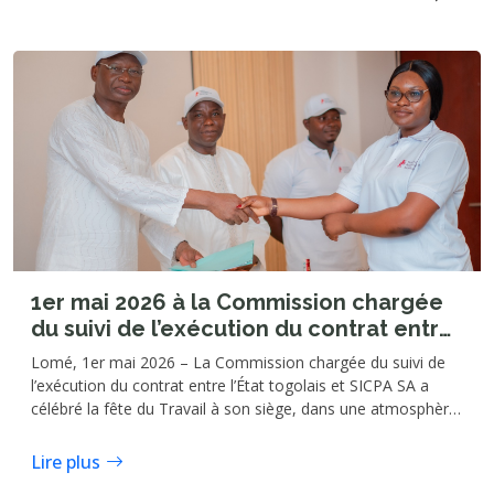
1er mai 2026 à la Commission chargée
du suivi de l’exécution du contrat entre
l’État togolais et SICPA SA : les agents
Lomé, 1er mai 2026 – La Commission chargée du suivi de
expriment leurs attentes
l’exécution du contrat entre l’État togolais et SICPA SA a
célébré la fête du Travail à son siège, dans une atmosphère
marquée par des échanges francs autour des attentes du
personnel.
Lire plus