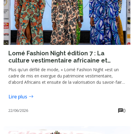
Lomé Fashion Night édition 7 : La
culture vestimentaire africaine et
togolaise valorisées
Plus qu'un défilé de mode, « Lomé Fashion Night »est un
cadre de mis en exergue du patrimoine vestimentaire,
d'abord Africains et ensuite de la valorisation du savoir-faire
des artisans de la mode togolaise. Portée par l'agence
événementielle et de communication "Simera Corporation",
Lire plus
cet espace est en outre celle de la promotion, la
vulgarisation et l'expatriation de la culture togolaise.
0
22/06/2026