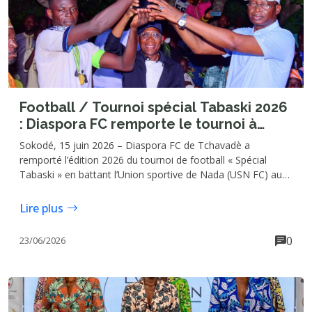
Football / Tournoi spécial Tabaski 2026
: Diaspora FC remporte le tournoi à
Tchavadè
Sokodé, 15 juin 2026 – Diaspora FC de Tchavadè a
remporté l’édition 2026 du tournoi de football « Spécial
Tabaski » en battant l’Union sportive de Nada (USN FC) aux
tirs au but (6-5), à l’issue d’une finale disputée le dimanche
14 juin sur le terrain de Tchavadè, dans la commune de
Lire plus
Tchaoudjo 1. Au terme du temps réglementaire, les deux
équipes étaient à égalité sur un score nul et vierge (0-0).
0
23/06/2026