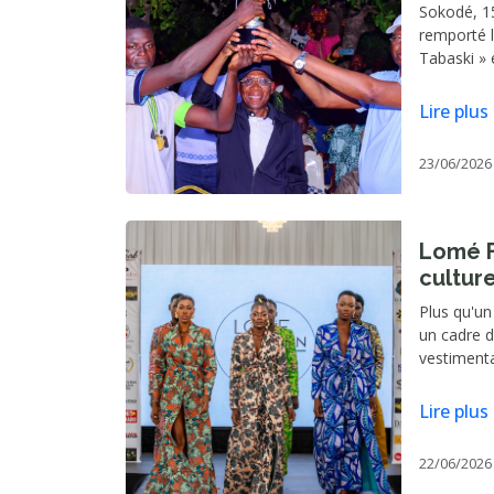
tourno
Sokodé, 1
remporté l
Tabaski » 
aux tirs au
dimanche 1
Lire plus
commune d
réglementa
23/06/2026
score nul e
Lomé F
cultur
togola
Plus qu'un
un cadre 
vestimenta
valorisati
togolaise.
Lire plus
communication
en outre c
22/06/2026
l'expatriat