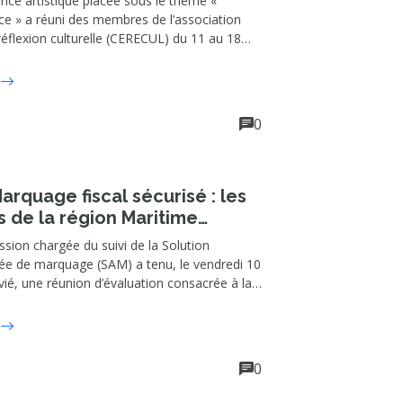
nce artistique placée sous le thème «
e » a réuni des membres de l’association
réflexion culturelle (CERECUL) du 11 au 18
é, Le but est d'interroger le rôle de l’art dans
rmation des espaces, la stimulation de la
et la redéfinition du lien communautaire.
0
arquage fiscal sécurisé : les
s de la région Maritime
és des résultats de la mission
ion chargée du suivi de la Solution
rôle et de sensibilisation
ée de marquage (SAM) a tenu, le vendredi 10
évié, une réunion d’évaluation consacrée à la
contrôle et de sensibilisation relative à la
 marquage fiscal sécurisé obligatoire dans
Maritime.
0