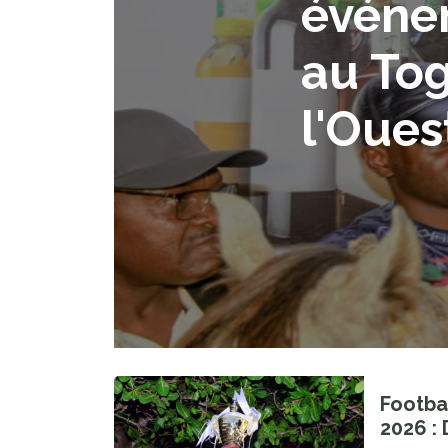
événe
qui pr
au Tog
africa
l'Oues
Découvrez nos dernièr
Footba
2026 :