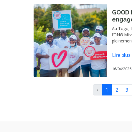
GOOD D
engage
l’huma
Au Togo, 
l’ONG Miss
pleinemen
des bonnes
anniversa
Lire plus
engagemen
l’environn
16/04/2026
‹
1
2
3