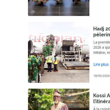
Hadj 2
pèleri
La premièr
2026 a qui
Médine, en
Dreamliner
ont embarq
Lire plus
Gnassingbé
départs po
18/05/2026
Kossi Assou : Entre l
l’itiné
À la croisé