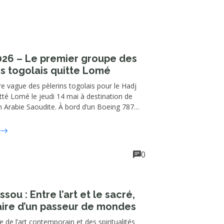
026 – Le premier groupe des
ns togolais quitte Lomé
e vague des pèlerins togolais pour le Hadj
tté Lomé le jeudi 14 mai à destination de
 Arabie Saoudite. À bord d’un Boeing 787
 d’Ethiopian Airlines, 267 fidèles musulmans
ué depuis l’aéroport international
 Eyadéma, lançant officiellement les
ur ce grand rendez-vous spirituel de l’islam.
0
’art et le sacré,
raire d’un passeur de mondes
e de l’art contemporain et des spiritualités