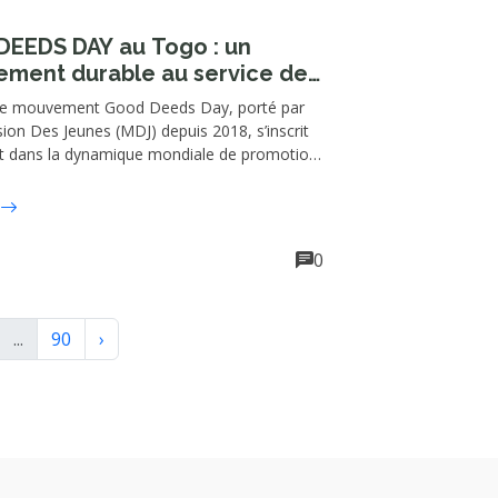
EEDS DAY au Togo : un
ment durable au service de
in et de l’environnement
le mouvement Good Deeds Day, porté par
ion Des Jeunes (MDJ) depuis 2018, s’inscrit
t dans la dynamique mondiale de promotion
 actions. Cette année, la célébration du 20ᵉ
ire du mouvement vient rappeler un
t constant en faveur de l’humain, de
ement et du vivre-ensemble.
0
...
90
›