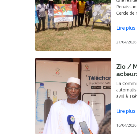
Une réside
Renaissanc
Cercle de 
avril à Lom
la transfo
Lire plus
réflexion 
21/04/2026
Zio / M
acteur
inform
La Commiss
de cont
automatis
avril à Ts
mission de 
réforme du
Lire plus
la région 
16/04/2026