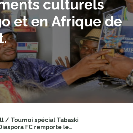
ments culturels
omeut la culture
o et en Afrique de
ine.
t.
es publications
ll / Tournoi spécial Tabaski
 Diaspora FC remporte le