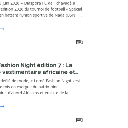
i à Tchavadè
5 juin 2026 – Diaspora FC de Tchavadè a
’édition 2026 du tournoi de football « Spécial
en battant l’Union sportive de Nada (USN FC)
 but (6-5), à l’issue d’une finale disputée le
4 juin sur le terrain de Tchavadè, dans la
e Tchaoudjo 1. Au terme du temps
ire, les deux équipes étaient à égalité sur un
0
t vierge (0-0).
ashion Night édition 7 : La
e vestimentaire africaine et
ise valorisées
 défilé de mode, « Lomé Fashion Night »est
de mis en exergue du patrimoine
ire, d'abord Africains et ensuite de la
on du savoir-faire des artisans de la mode
 Portée par l'agence événementielle et de
 "Simera Corporation", cet espace est
elle de la promotion, la vulgarisation et
0
ion de la culture togolaise.