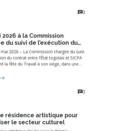
aire des Douanes et Droits indirects, Téi
 du Commissaire des Impôts, Peter Dossou
0
i 2026 à la Commission
e du suivi de l’exécution du
 entre l’État togolais et SICPA
 mai 2026 – La Commission chargée du suivi
s agents expriment leurs
tion du contrat entre l’État togolais et SICPA
es
ré la fête du Travail à son siège, dans une
e marquée par des échanges francs autour
es du personnel.
0
ne résidence artistique pour
ser le secteur culturel