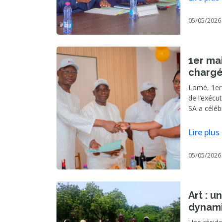
du Commiss
KONZI, et
05/05/2026
KPONOR.
1er ma
chargé
contrat
Lomé, 1er
SA : le
de l’exécu
attent
SA a céléb
atmosphèr
des attent
Lire plus
05/05/2026
Art : u
dynami