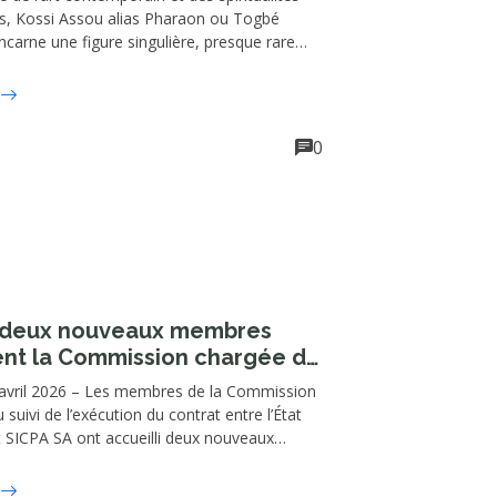
es, Kossi Assou alias Pharaon ou Togbé
ncarne une figure singulière, presque rare
sage culturel et artistique ouest-africain :
 créateur dont les œuvres se construisent à
ion du visible et de l’invisible, du sensible et du
0
 deux nouveaux membres
ent la Commission chargée du
u contrat entre l’État togolais
avril 2026 – Les membres de la Commission
PA SA
suivi de l’exécution du contrat entre l’État
t SICPA SA ont accueilli deux nouveaux
rs d’une séance de travail tenue le mercredi
u siège de ladite Commission à Lomé. Il s’agit