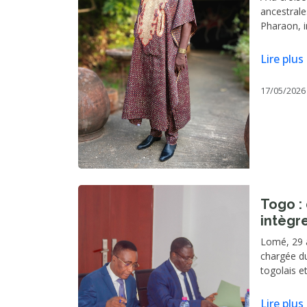
ancestral
Pharaon, i
dans le pay
celle d’un
Lire plus
l’intersect
sacré.
17/05/2026
Togo :
intègr
suivi d
Lomé, 29 
et SIC
chargée du 
togolais e
membres lo
29 avril a
Lire plus