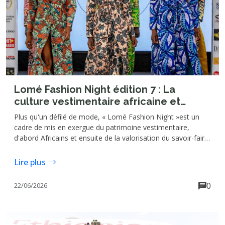
Lomé Fashion Night édition 7 : La
culture vestimentaire africaine et
togolaise valorisées
Plus qu'un défilé de mode, « Lomé Fashion Night »est un
cadre de mis en exergue du patrimoine vestimentaire,
d'abord Africains et ensuite de la valorisation du savoir-faire
des artisans de la mode togolaise. Portée par l'agence
événementielle et de communication "Simera Corporation",
Lire plus
cet espace est en outre celle de la promotion, la
vulgarisation et l'expatriation de la culture togolaise.
0
22/06/2026