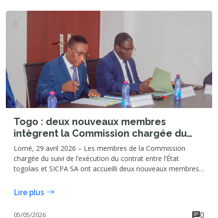
Togo : deux nouveaux membres
intègrent la Commission chargée du
suivi du contrat entre l’État togolais et
Lomé, 29 avril 2026 – Les membres de la Commission
SICPA SA
chargée du suivi de l’exécution du contrat entre l’État
togolais et SICPA SA ont accueilli deux nouveaux membres
lors d’une séance de travail tenue le mercredi 29 avril au
siège de ladite Commission à Lomé. Il s’agit du Commissaire
Lire plus
des Douanes et Droits indirects, Téi KONZI, et du
Commissaire des Impôts, Peter Dossou KPONOR.
0
05/05/2026