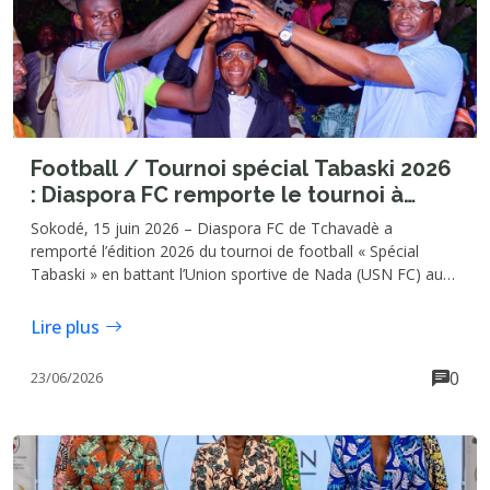
Football / Tournoi spécial Tabaski 2026
: Diaspora FC remporte le tournoi à
Tchavadè
Sokodé, 15 juin 2026 – Diaspora FC de Tchavadè a
remporté l’édition 2026 du tournoi de football « Spécial
Tabaski » en battant l’Union sportive de Nada (USN FC) aux
tirs au but (6-5), à l’issue d’une finale disputée le dimanche
14 juin sur le terrain de Tchavadè, dans la commune de
Lire plus
Tchaoudjo 1. Au terme du temps réglementaire, les deux
équipes étaient à égalité sur un score nul et vierge (0-0).
0
23/06/2026