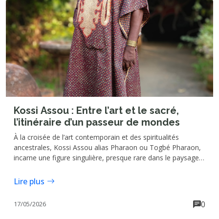
Kossi Assou : Entre l’art et le sacré,
l’itinéraire d’un passeur de mondes
À la croisée de l’art contemporain et des spiritualités
ancestrales, Kossi Assou alias Pharaon ou Togbé Pharaon,
incarne une figure singulière, presque rare dans le paysage
culturel et artistique ouest-africain : celle d’un créateur dont
les œuvres se construisent à l’intersection du visible et de
Lire plus
l’invisible, du sensible et du sacré.
0
17/05/2026