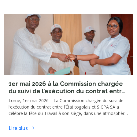
1er mai 2026 à la Commission chargée
du suivi de l’exécution du contrat entre
l’État togolais et SICPA SA : les agents
Lomé, 1er mai 2026 – La Commission chargée du suivi de
expriment leurs attentes
l’exécution du contrat entre l’État togolais et SICPA SA a
célébré la fête du Travail à son siège, dans une atmosphère
marquée par des échanges francs autour des attentes du
personnel.
Lire plus