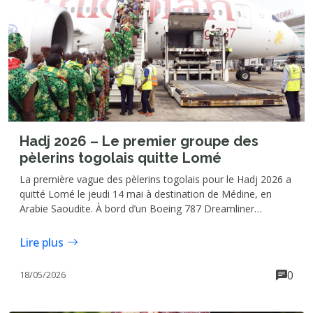
Hadj 2026 – Le premier groupe des
pèlerins togolais quitte Lomé
La première vague des pèlerins togolais pour le Hadj 2026 a
quitté Lomé le jeudi 14 mai à destination de Médine, en
Arabie Saoudite. À bord d’un Boeing 787 Dreamliner
d’Ethiopian Airlines, 267 fidèles musulmans ont embarqué
depuis l’aéroport international Gnassingbé Eyadéma, lançant
Lire plus
officiellement les départs pour ce grand rendez-vous
spirituel de l’islam.
0
18/05/2026